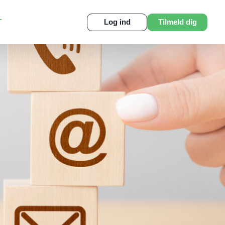
T
Log ind
Tilmeld dig